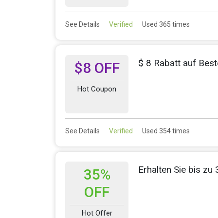
See Details
Verified
Used 365 times
$ 8 Rabatt auf Best
$8 OFF
Hot Coupon
See Details
Verified
Used 354 times
Erhalten Sie bis z
35%
OFF
Hot Offer