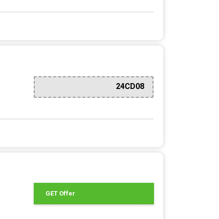
24CD08
GET Offer