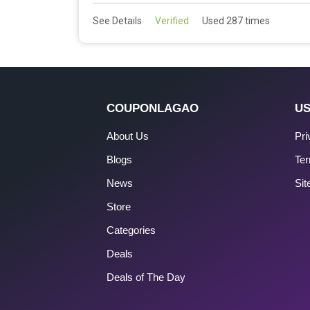
See Details
Verified
Used 287 times
COUPONLAGAO
US
About Us
Pri
Blogs
Ter
News
Si
Store
Categories
Deals
Deals of The Day