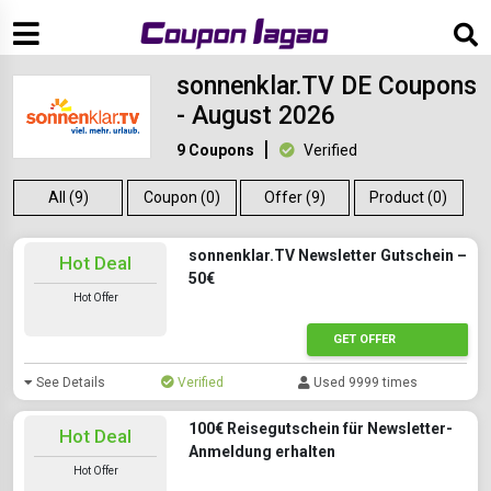
sonnenklar.TV DE Coupons
- August 2026
9 Coupons
Verified
All (9)
Coupon (0)
Offer (9)
Product (0)
sonnenklar.TV Newsletter Gutschein –
Hot Deal
50€
Hot Offer
GET OFFER
See Details
Verified
Used 9999 times
100€ Reisegutschein für Newsletter-
Hot Deal
Anmeldung erhalten
Hot Offer