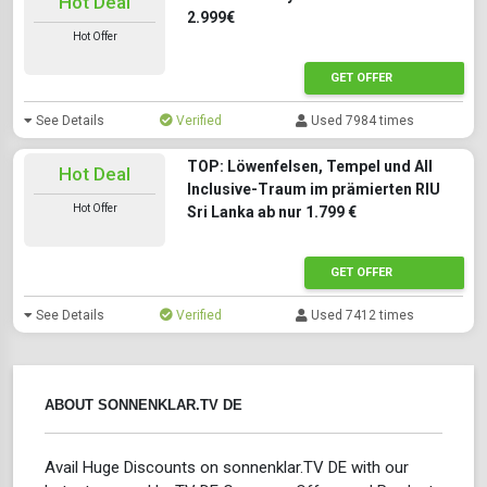
Hot Deal
2.999€
Hot Offer
GET OFFER
See Details
Verified
Used 7984 times
TOP: Löwenfelsen, Tempel und All
Hot Deal
Inclusive-Traum im prämierten RIU
Hot Offer
Sri Lanka ab nur 1.799 €
GET OFFER
See Details
Verified
Used 7412 times
ABOUT SONNENKLAR.TV DE
Avail Huge Discounts on sonnenklar.TV DE with our