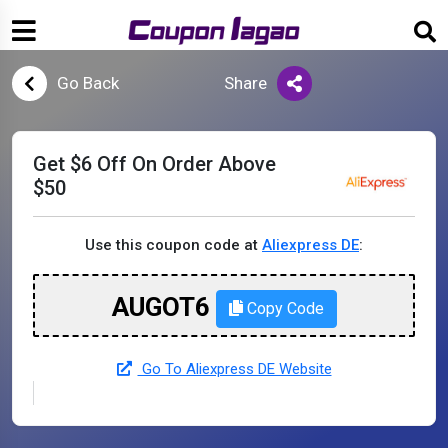
Go Back
Share
Get $6 Off On Order Above
$50
Use this coupon code at
Aliexpress DE
:
AUGOT6
Copy Code
Go To Aliexpress DE Website