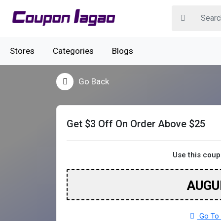
Stores
Categories
Blogs
Go Back
Get $3 Off On Order Above $25
Use this cou
AUGU
Go To 