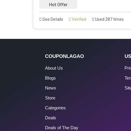
Hot Offer
See Details
Verified
Used 287 times
COUPONLAGAO
US
About Us
Pri
Blogs
Ter
News
Si
Store
Categories
Deals
Deals of The Day