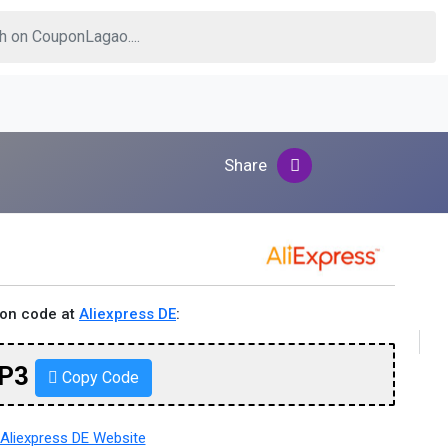
Share
pon code at
Aliexpress DE
:
P3
Copy Code
Aliexpress DE Website