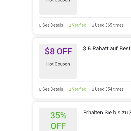
See Details
Verified
Used 365 times
$ 8 Rabatt auf Best
$8 OFF
Hot Coupon
See Details
Verified
Used 354 times
Erhalten Sie bis z
35%
OFF