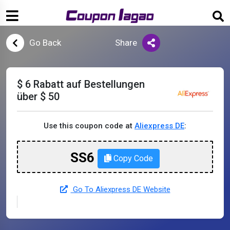
Go Back
Share
$ 6 Rabatt auf Bestellungen
über $ 50
Use this coupon code at
Aliexpress DE
:
SS6
Copy Code
Go To Aliexpress DE Website