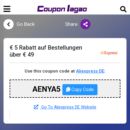
Go Back
Share
€ 5 Rabatt auf Bestellungen
über € 49
Use this coupon code at
Aliexpress DE
:
AENYA5
Copy Code
Go To Aliexpress DE Website