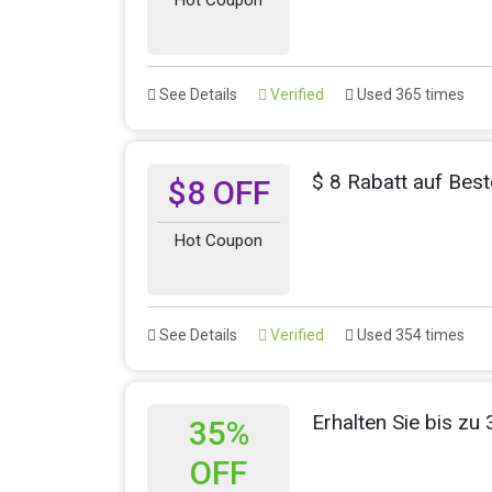
See Details
Verified
Used 365 times
$ 8 Rabatt auf Best
$8 OFF
Hot Coupon
See Details
Verified
Used 354 times
Erhalten Sie bis z
35%
OFF