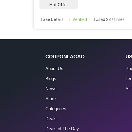
Hot Offer
See Details
Verified
Used 287 times
COUPONLAGAO
US
About Us
Pri
Blogs
Ter
News
Si
Store
Categories
Deals
Deals of The Day