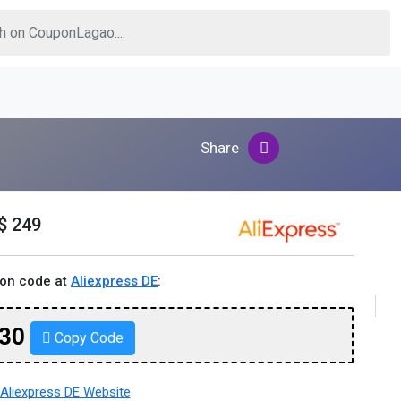
Share
$ 249
pon code at
Aliexpress DE
:
30
Copy Code
Aliexpress DE Website